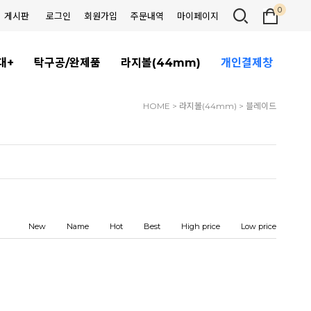
0
게시판
로그인
회원가입
주문내역
마이페이지
대+
탁구공/완제품
라지볼(44mm)
개인결제창
HOME
>
라지볼(44mm)
>
블레이드
New
Name
Hot
Best
High price
Low price