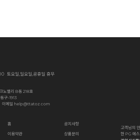
~ 13:00 토요일,일요일,공휴일 휴무
노밸리 B동 218호
구-1913
help@ttatoz.com
신 이메일
홈
공지사항
고객님의 안
이용약관
상품문의
한 PG 에