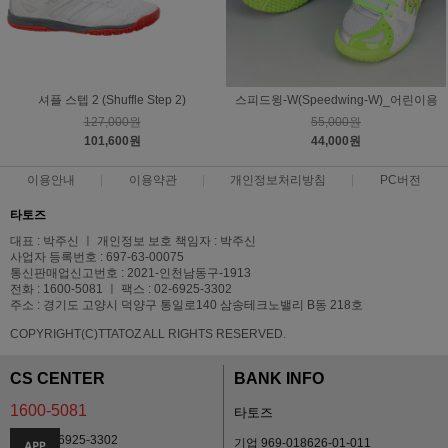
셔플 스텝 2 (Shuffle Step 2)
스피드윙-W(Speedwing-W)_어린이용
127,000원
55,000원
101,600원
44,000원
이용안내
이용약관
개인정보처리방침
PC버전
타토즈
대표 : 박주신 ㅣ 개인정보 보호 책임자 : 박주신
사업자 등록번호 : 697-63-00075
통신판매업신고번호 : 2021-인천남동구-1913
전화 : 1600-5081 ㅣ 팩스 : 02-6925-3302
주소 : 경기도 고양시 덕양구 통일로140 삼송테크노밸리 B동 218호
COPYRIGHT(C)TTATOZ ALL RIGHTS RESERVED.
CS CENTER
BANK INFO
1600-5081
타토즈
팩스 02) 6925-3302
기업 969-018626-01-011