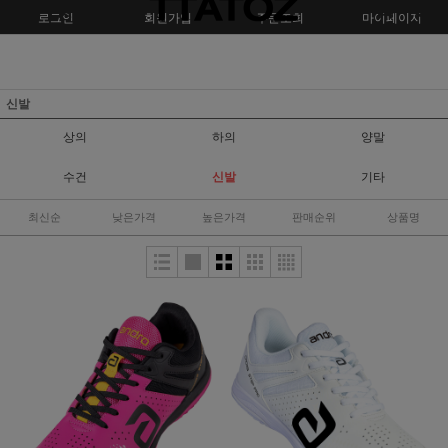
로그인
회원가입
주문조회
마이페이지
신발
상의
하의
양말
수건
신발
기타
최신순
낮은가격
높은가격
판매순위
상품명