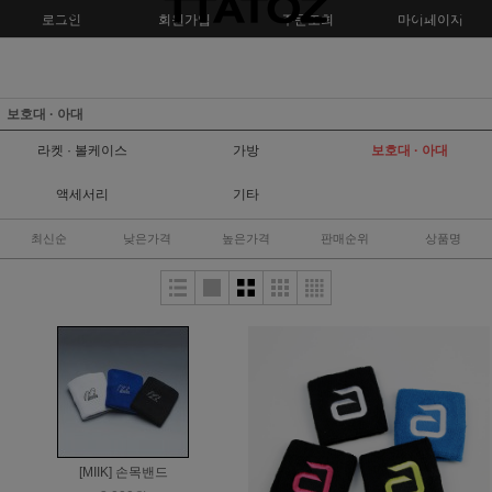
로그인
회원가입
주문조회
마이페이지
보호대 · 아대
라켓 · 볼케이스
가방
보호대 · 아대
액세서리
기타
최신순
낮은가격
높은가격
판매순위
상품명
[MIIK] 손목밴드