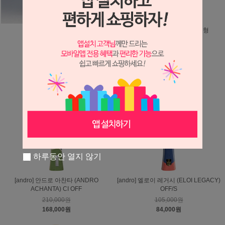
[XillA] 포디움(Podium)
[andro] 팀버(Timber) 5 반전형
75,000원
87,000원
60,000원
69,600원
하루동안 열지 않기
[andro] 안드로 아찬타 (ANDRO
[andro] 엘로이 레거시 (ELOI LEGACY)
ACHANTA) CI OFF
OFF/S
210,000원
105,000원
168,000원
84,000원