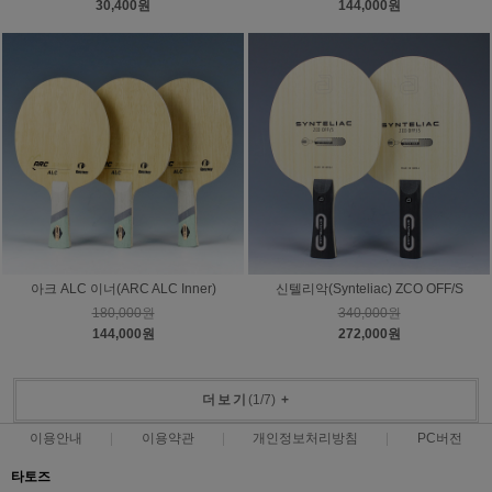
30,400원
144,000원
아크 ALC 이너(ARC ALC Inner)
신텔리악(Synteliac) ZCO OFF/S
180,000원
340,000원
144,000원
272,000원
더보기
(
1
/
7
)
+
이용안내
이용약관
개인정보처리방침
PC버전
타토즈