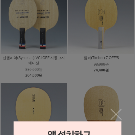
신텔리악(Synteliac) VCI OFF 시몽고지
팀버(Timber) 7 OFF/S
에디션
93,000원
330,000원
74,400원
264,000원