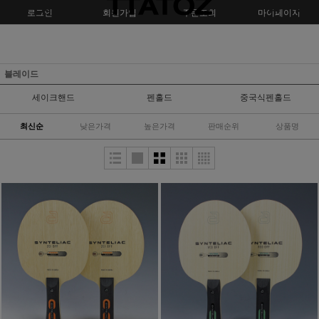
로그인
회원가입
주문조회
마이페이지
블레이드
세이크핸드
펜홀드
중국식펜홀드
최신순
낮은가격
높은가격
판매순위
상품명