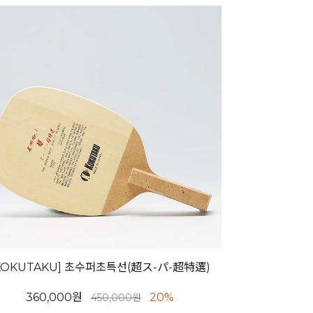
KOKUTAKU] 초수퍼초특선(超ス-パ-超特選)
360,000원
20%
450,000원