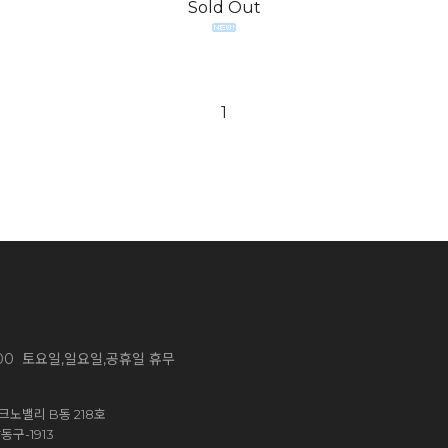
Sold Out
1
~ 13:00 토요일,일요일,공휴일 휴무
노밸리 B동 218호
구-1913