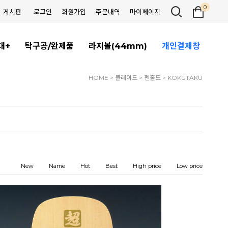
0
게시판
로그인
회원가입
주문내역
마이페이지
대+
탁구공/완제품
라지볼(44mm)
개인결제창
HOME
>
블레이드
>
펜홀드
>
KOKUTAKU
New
Name
Hot
Best
High price
Low price