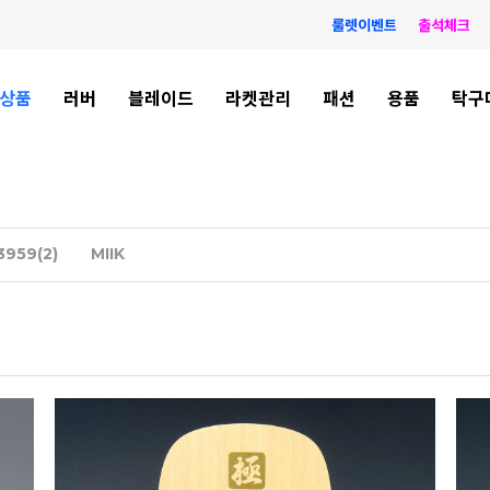
룰렛이벤트
출석체크
상품
러버
블레이드
라켓관리
패션
용품
탁구
3959(2)
MIIK