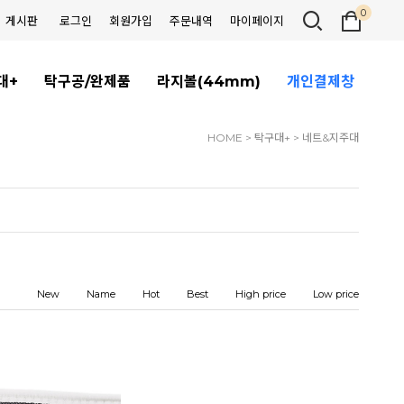
0
게시판
로그인
회원가입
주문내역
마이페이지
대+
탁구공/완제품
라지볼(44mm)
개인결제창
HOME
>
탁구대+
>
네트&지주대
New
Name
Hot
Best
High price
Low price