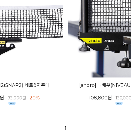
스냅2(SNAP2) 네트&지주대
[andro] 니베우(NIVE
0원
20%
108,800원
93,000원
136,00
1