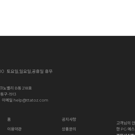
~ 13:00 토요일,일요일,공휴일 휴무
노밸리 B동 218호
구-1913
help@ttatoz.com
신 이메일
홈
공지사항
고객님의 안
이용약관
상품문의
한 PG 에