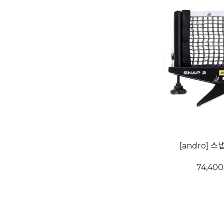
[andro] 
74,40