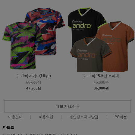
[andro] 리키야(Likya)
[andro] 15주년 브이넥
59,000원
45,000원
47,200원
36,000원
더보기
(
1
/
4
)
+
이용안내
이용약관
개인정보처리방침
PC버전
타토즈