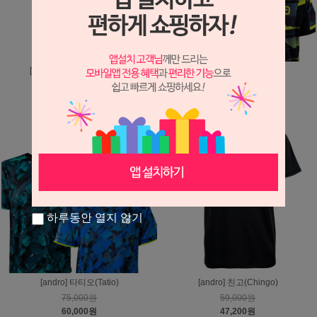
[andro] 네이톤-아이스블루
[andro] 산가이(Sangai)
85,000원
80,000원
68,000원
64,000원
하루동안 열지 않기
[andro] 타티오(Tatio)
[andro] 친고(Chingo)
75,000원
59,000원
60,000원
47,200원