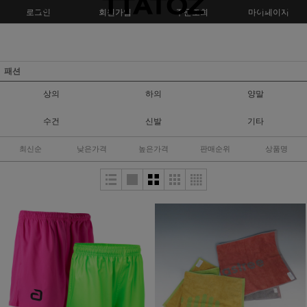
로그인
회원가입
주문조회
마이페이지
패션
상의
하의
양말
수건
신발
기타
최신순
낮은가격
높은가격
판매순위
상품명