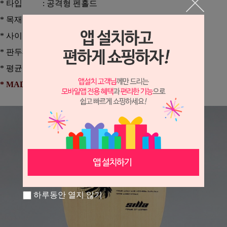
* 타입 : 공격형 펜홀드
* 목재구성 : 키소 히노키 단판
* 사이즈 : 255 * 134mm (러버 부착면 : 145 * 134mm)
* 판두께 : 10.5mm
* 평균중량 : 85~105g
* MADE IN KOREA
하루동안 열지 않기