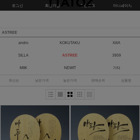
로그인
회원가입
주문조회
마이페이지
ASTREE
andro
KOKUTAKU
XillA
SILLA
ASTREE
3959
MIIK
NEWIT
기타
최신순
낮은가격
높은가격
판매순위
상품명