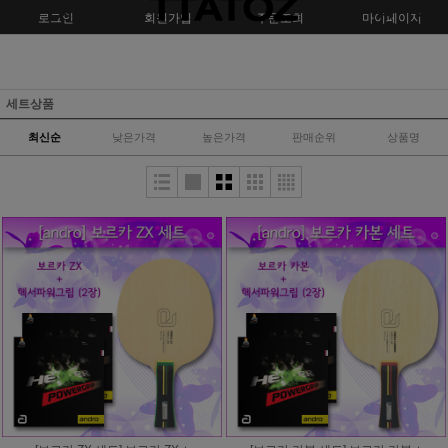
로그인
회원가입
주문조회
마이페이지
세트상품
최신순
낮은가격
높은가격
판매순위
상품명