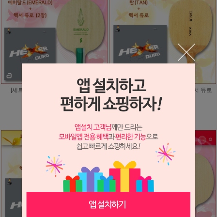
[세트상품] 초·중급세트-① (케이스
[펜홀드 초중급 세트-①] 탄 + 헥서 듀로
증정)
(케이스 증정)
207,000원
114,000원
110,000원
69,000원