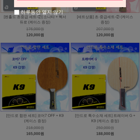
하루동안 열지 않기
[펜홀드 초중급 세트-②] 소나타 + 헥서
[세트상품] 초·중급세트-② (케이스
듀로 (케이스 증정)
증정)
176,000원
207,000원
120,000원
120,000원
[안드로 합판 세트] 코어7 OFF + K9
[안드로 특수소재 세트] 트레이버 G +
(케이스 증정)
K9 (케이스 증정)
218,000원
250,000원
165,000원
188,000원