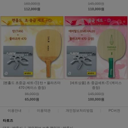
160,000원
145,000원
112,000원
110,000원
[펜홀드 초중급 세트-①] 탄 + 플라즈마
[세트상품] 초·중급세트-① (케이스
470 (케이스 증정)
증정)
86,000원
145,000원
65,000원
100,000원
이용안내
이용약관
개인정보처리방침
PC버전
타토즈