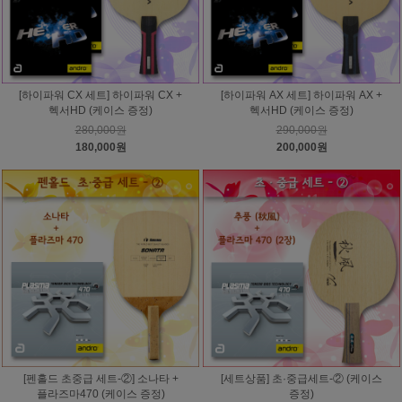
[하이파워 CX 세트] 하이파워 CX +
[하이파워 AX 세트] 하이파워 AX +
헥서HD (케이스 증정)
헥서HD (케이스 증정)
280,000원
290,000원
180,000원
200,000원
[펜홀드 초중급 세트-②] 소나타 +
[세트상품] 초·중급세트-② (케이스
플라즈마470 (케이스 증정)
증정)