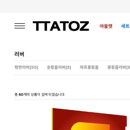
아울렛
세트
러버
평면러버(50)
숏핌플러버(5)
하프롱핌플
롱핌플러버(5
총
60
개의 상품이 검색 되었습니다.