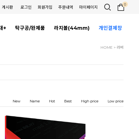
0
게시판
로그인
회원가입
주문내역
마이페이지
대+
탁구공/완제품
라지볼(44mm)
개인결제창
HOME
>
러버
New
Name
Hot
Best
High price
Low price