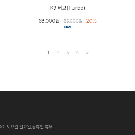
K9 터보(Turbo)
68,000원
20%
85,000원
1
2
3
4
>>
~ 13:00 토요일,일요일,공휴일 휴무