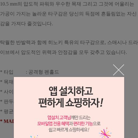
10.5 mm의 압도적 파워와 우수한 목재 그리고 그것에 어울리는
가공이 가지는 놀라운 타구감은 당신의 득점에 흔들림없는 자신
감을 가져다 줄것입니다.
탁월한 반발력과 함께 히노키 특유의 타구감으로, 스매시나 드라
이브에서 압도적인 위력과 안정감을 모두 갖추고 있습니다.
* 타입 : 공격형 펜홀드
* 목재구성 : 키소 히노키 단판
* 사이즈 : 254 * 134mm (러버 부착면 : 148 * 134mm)
* 판두께 : 10.3 ± 0.2mm
* 평균중량 : 85~105g
* MADE IN JAPAN