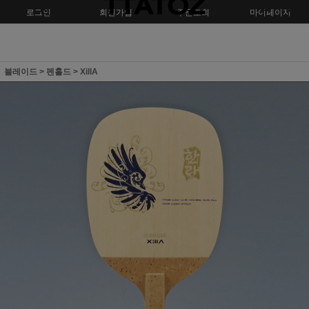
로그인
회원가입
주문조회
마이페이지
블레이드
>
펜홀드
>
XillA