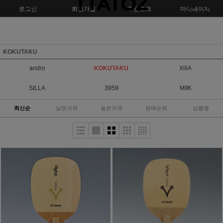
로그인
회원가입
주문조회
마이페이지
KOKUTAKU
andro
KOKUTAKU
XillA
SILLA
3959
MIIK
최신순
낮은가격
높은가격
판매순위
상품명